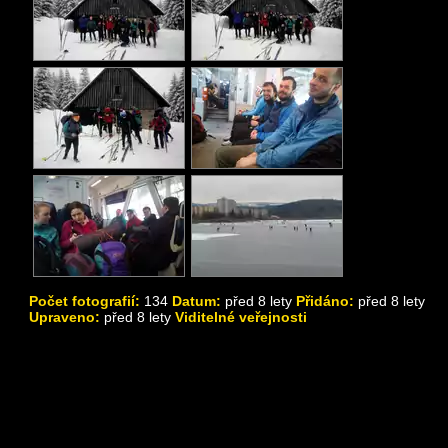
Počet fotografií:
134
Datum:
před 8 lety
Přidáno:
před 8 lety
Upraveno:
před 8 lety
Viditelné veřejnosti