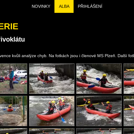
NOVINKY
ALBA
PŘIHLÁŠENÍ
ERIE
ivoklátu
kvence kvůli analýze chyb. Na fotkách jsou i členové MS Plzeň. Další fo