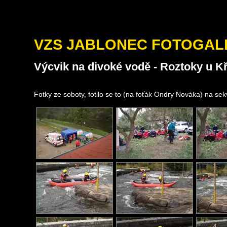
VZS JABLONEC FOTOGAL
Výcvik na divoké vodě - Roztoky u Kř
Fotky ze soboty, fotilo se to (na foťák Ondry Nováka) na se